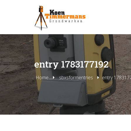
entry 1783177192
Home
sbxsformentries
entry 178317