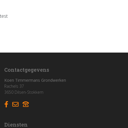
test
Home
Funderingswerken
Rioleringswerken
Graaf- en grondwerken
Contactgegevens
Aanleg parkings
Koen Timmermans Grondwerken
Rachels 37
3650 Dilsen-Stokkem
Vacatures
Contact
Diensten