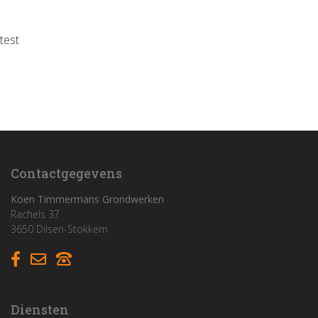
test
Home
Funderingswerken
Rioleringswerken
Graaf- en grondwerken
Contactgegevens
Aanleg parkings
Koen Timmermans Grondwerken
Rachels 37
3650 Dilsen-Stokkem
Vacatures
Contact
Diensten