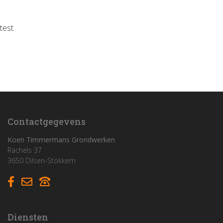
test
Home
Funderingswerken
Rioleringswerken
Graaf- en grondwerken
Contactgegevens
Aanleg parkings
Koen Timmermans Grondwerken
Rachels 37
3650 Dilsen-Stokkem
Vacatures
Contact
Diensten