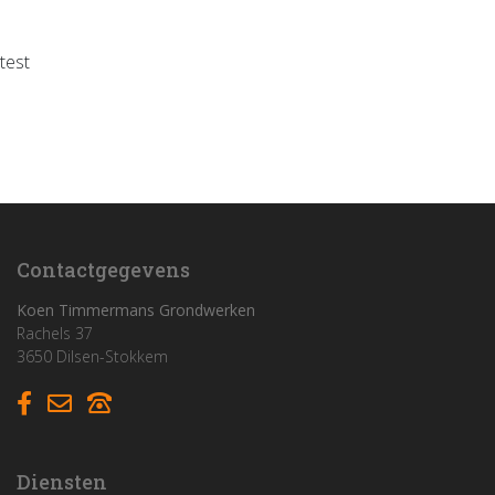
test
Home
Funderingswerken
Rioleringswerken
Graaf- en grondwerken
Contactgegevens
Aanleg parkings
Koen Timmermans Grondwerken
Rachels 37
3650 Dilsen-Stokkem
Vacatures
Contact
Diensten