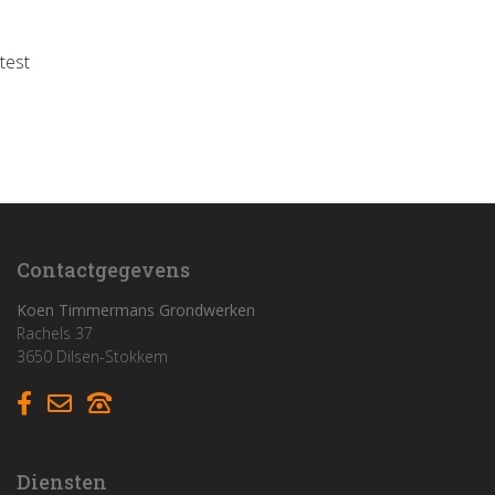
test
Home
Funderingswerken
Rioleringswerken
Graaf- en grondwerken
Contactgegevens
Aanleg parkings
Koen Timmermans Grondwerken
Rachels 37
3650 Dilsen-Stokkem
Vacatures
Contact
Diensten