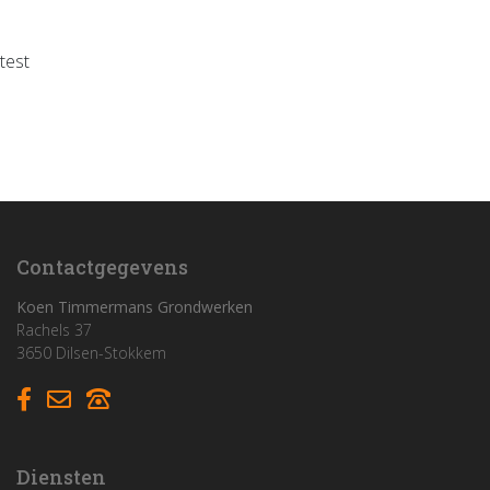
test
Home
Funderingswerken
Rioleringswerken
Graaf- en grondwerken
Contactgegevens
Aanleg parkings
Koen Timmermans Grondwerken
Rachels 37
3650 Dilsen-Stokkem
Vacatures
Contact
Diensten