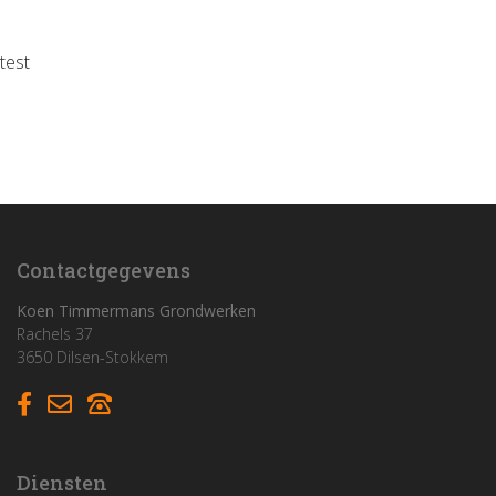
test
Home
Funderingswerken
Rioleringswerken
Graaf- en grondwerken
Contactgegevens
Aanleg parkings
Koen Timmermans Grondwerken
Rachels 37
3650 Dilsen-Stokkem
Vacatures
Contact
Diensten