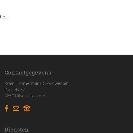
test
Home
Funderingswerken
Rioleringswerken
Graaf- en grondwerken
Contactgegevens
Aanleg parkings
Koen Timmermans Grondwerken
Rachels 37
3650 Dilsen-Stokkem
Vacatures
Contact
Diensten