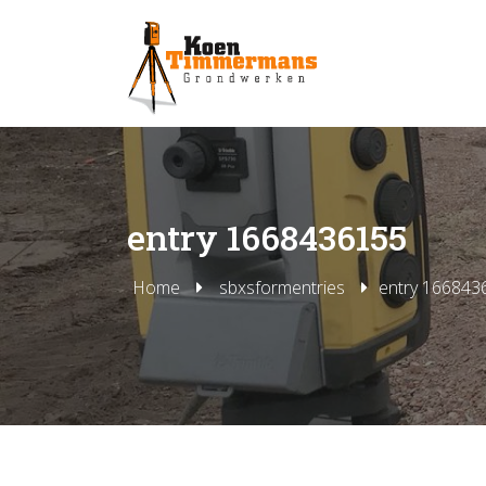
entry 1668436155
Home
sbxsformentries
entry 166843