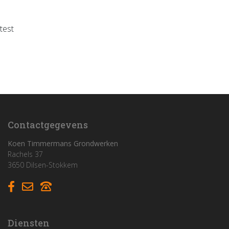
test
Home
Funderingswerken
Rioleringswerken
Graaf- en grondwerken
Contactgegevens
Aanleg parkings
Koen Timmermans Grondwerken
Rachels 37
3650 Dilsen-Stokkem
Vacatures
Contact
Diensten