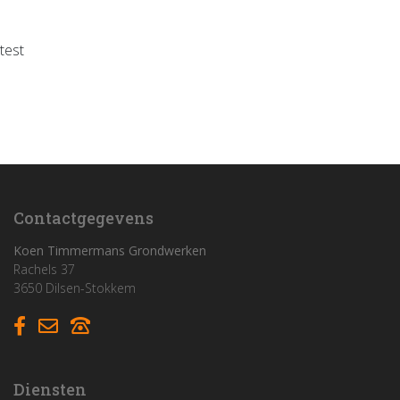
test
Home
Funderingswerken
Rioleringswerken
Graaf- en grondwerken
Contactgegevens
Aanleg parkings
Koen Timmermans Grondwerken
Rachels 37
3650 Dilsen-Stokkem
Vacatures
Contact
Diensten