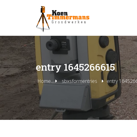
entry 1645266615
Home
sbxsformentries
entry 164526