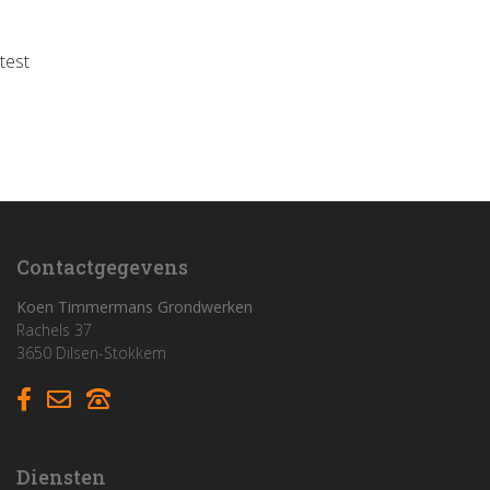
test
Home
Funderingswerken
Rioleringswerken
Graaf- en grondwerken
Contactgegevens
Aanleg parkings
Koen Timmermans Grondwerken
Rachels 37
3650 Dilsen-Stokkem
Vacatures
Contact
Diensten