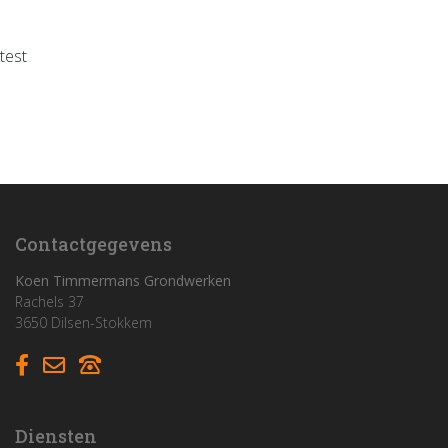
test
Home
Funderingswerken
Rioleringswerken
Graaf- en grondwerken
Contactgegevens
Aanleg parkings
Koen Timmermans Grondwerken
Rachels 37
3650 Dilsen-Stokkem
Vacatures
Contact
Diensten