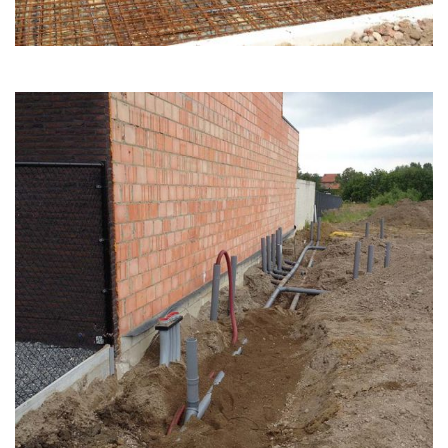
Home
Funderingswerken
Rioleringswerken
Graaf- en grondwerken
Aanleg parkings
Vacatures
Contact