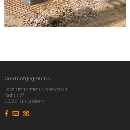
Contactgegevens
Koen Timmermans Grondwerken
Rachels 37
3650 Dilsen-Stokkem