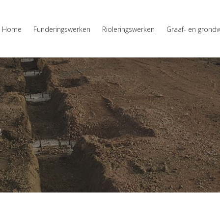
Home
Funderingswerken
Rioleringswerken
Graaf- en grond
g