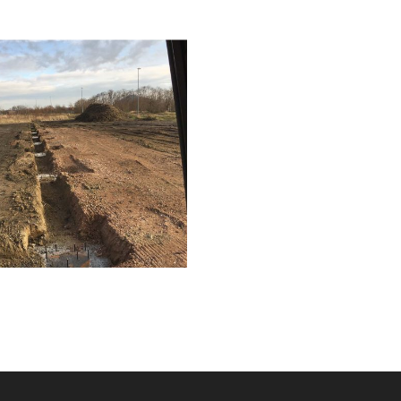
Home
Funderingswerken
Rioleringswerken
Graaf- en grondwerken
Aanleg parkings
Vacatures
Contact