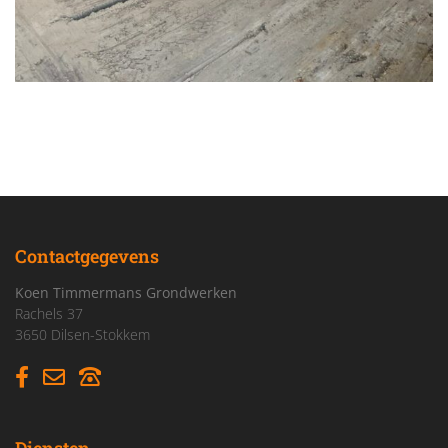
Contactgegevens
Koen Timmermans Grondwerken
Rachels 37
3650 Dilsen-Stokkem