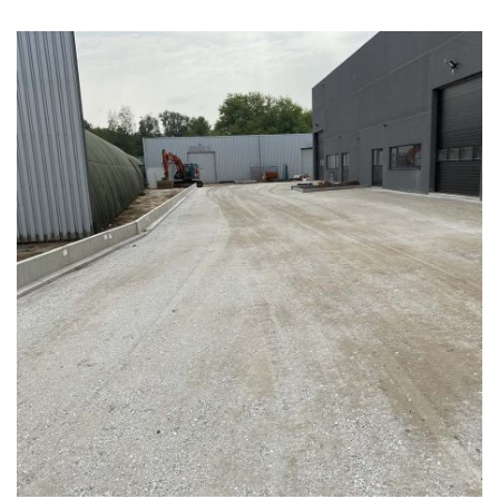
Home
Funderingswerken
Rioleringswerken
Graaf- en grondwerken
Aanleg parkings
Vacatures
Contact