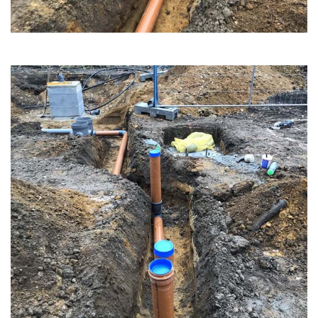
Home
Funderingswerken
Rioleringswerken
Graaf- en grondwerken
Aanleg parkings
Vacatures
Contact