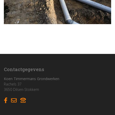
Contactgegevens
Koen Timmermans Grondwerken
Rachels 37
3650 Dilsen-Stokkem