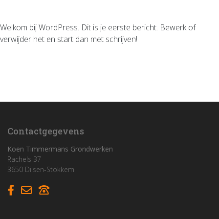
Welkom bij WordPress. Dit is je eerste bericht. Bewerk of
verwijder het en start dan met schrijven!
Home
Funderingswerken
Rioleringswerken
Graaf- en grondwerken
Contactgegevens
Aanleg parkings
Koen Timmermans Grondwerken
Rachels 37
Vacatures
3650 Dilsen-Stokkem
Contact