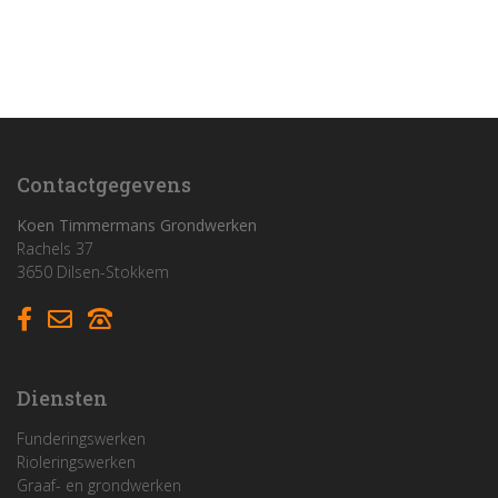
Home
Funderingswerken
Rioleringswerken
Contactgegevens
Graaf- en grondwerken
Koen Timmermans Grondwerken
Rachels 37
Aanleg parkings
3650 Dilsen-Stokkem
Vacatures
Contact
Diensten
Funderingswerken
Rioleringswerken
Graaf- en grondwerken